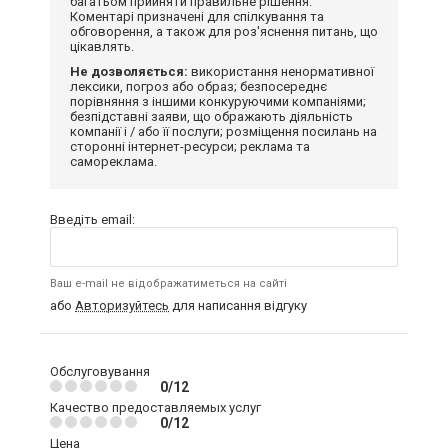
багатьом прийняти правильне рішення.
Коментарі призначені для спілкування та
обговорення, а також для роз'яснення питань, що
цікавлять.
Не дозволяється:
використання ненормативної
лексики, погроз або образ; безпосереднє
порівняння з іншими конкуруючими компаніями;
безпідставні заяви, що ображають діяльність
компанії і / або її послуги; розміщення посилань на
сторонні інтернет-ресурси; реклама та
самореклама.
Введіть email:
Ваш e-mail не відображатиметься на сайті
або
Авторизуйтесь
для написання відгуку
Обслуговування
0/12
Качество предоставляемых услуг
0/12
Цена