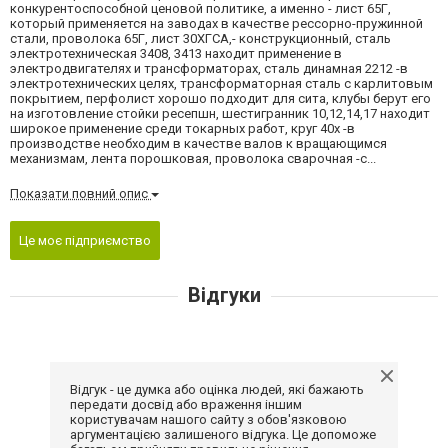
конкурентоспособной ценовой политике, а именно - лист 65Г,
который применяется на заводах в качестве рессорно-пружинной
стали, проволока 65Г, лист 30ХГСА,- конструкционный, сталь
электротехническая 3408, 3413 находит применение в
электродвигателях и трансформаторах, сталь динамная 2212 -в
электротехнических целях, трансформаторная сталь с карлитовым
покрытием, перфолист хорошо подходит для сита, клубы берут его
на изготовление стойки ресепшн, шестигранник 10,12,14,17 находит
широкое применение среди токарных работ, круг 40х -в
производстве необходим в качестве валов к вращающимся
механизмам, лента порошковая, проволока сварочная -с...
Показати повний опис
Це моє підприємство
Відгуки
Відгук - це думка або оцінка людей, які бажають
передати досвід або враження іншим
користувачам нашого сайту з обов'язковою
аргументацією залишеного відгука. Це допоможе