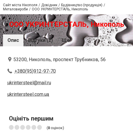
Сайт міста Нікополя
Довідник
Будівництво (продукція)
Металовироби
ООО УКРИНТЕРСТАЛЬ, Никополь
ООО УКРИНТЕРСТАЛЬ, Никополь
Опис
Відгуки (2)
Ще
53200, Никополь, проспект Трубников, 56
+380(95)912-97-70
ukrintersteel@mail.ru
ukrintersteel.com.ua
Оцініть першим
(
0
оцінок)